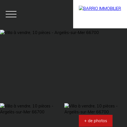
Menu
BARRIO
Estim
BARRIO
PRESTIG
ation
PRO
E
+ de photos