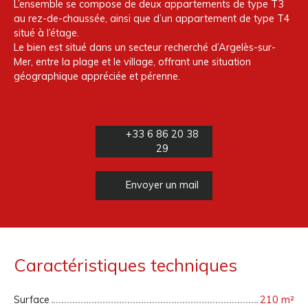
L’ensemble se compose de deux appartements de type T3
au rez-de-chaussée, ainsi que d’un appartement de type T4
situé à l’étage.
Le bien est situé dans un secteur recherché d’Argelès-sur-
Mer, entre la plage et le village, offrant une situation
géographique appréciée et pérenne.
+33 6 86 20 38
29
Envoyer un mail
Caractéristiques techniques
Surface
210
m²