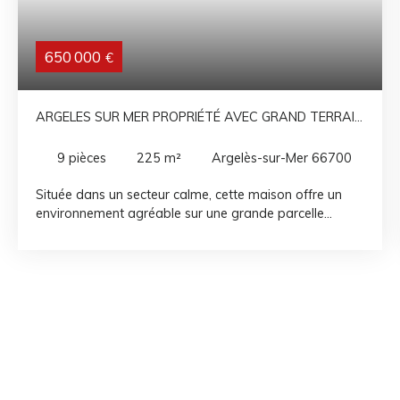
650 000
€
ARGELES SUR MER PROPRIÉTÉ AVEC GRAND TERRAIN
ARBORÉ, ATELIER, PISCINE COUVERTE ET ESPACE
BIEN-ÊTRE
9
pièces
225
m²
Argelès-sur-Mer 66700
Située dans un secteur calme, cette maison offre un
environnement agréable sur une grande parcelle
arborée, agrémentée d’arbres fruitiers et d’oliviers.
L’extérieur propose de nombreux espaces permettant
de profiter pleinement du cadre, avec un grand atelier
et un carport permettant de stationner plusieurs
véhicules. La bâtisse se compose au rez-de-chaussée
d’une entrée ouvrant sur un salon lumineux, prolongé
par une véranda dotée de nombreuses baies vitrées
laissant entrer la lumière tout au long de la journée. La
cuisine communique avec un espace repas convivial