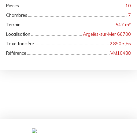
Pièces
10
Chambres
7
Terrain
547
m²
Localisation
Argelès-sur-Mer 66700
Taxe foncière
2 850
€ /an
Référence
VM10488