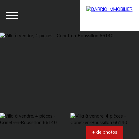
Menu
BARRIO
Estim
BARRIO
PRESTIG
ation
PRO
E
+ de photos