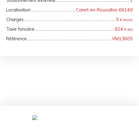
Stationnement extérieur
1
Localisation
Canet-en-Roussillon 66140
Charges
5
€ /mois
Taxe foncière
824
€ /an
Référence
VM13605