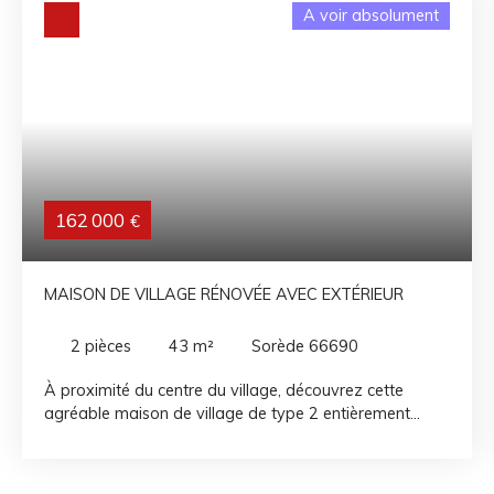
A voir absolument
162 000
€
MAISON DE VILLAGE RÉNOVÉE AVEC EXTÉRIEUR
2
pièces
43
m²
Sorède 66690
À proximité du centre du village, découvrez cette
agréable maison de village de type 2 entièrement
rénovée. Elle se compose d'une pièce de vie avec
cuisine ouverte et salon, d'une chambre ainsi que d'une
salle d'eau avec WC à l'étage. En rez-de-jardin, vous