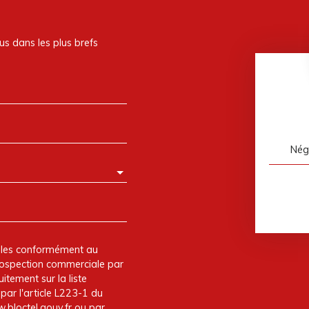
us dans les plus brefs
Nég
elles conformément au
prospection commerciale par
itement sur la liste
ar l'article L223-1 du
.bloctel.gouv.fr ou par