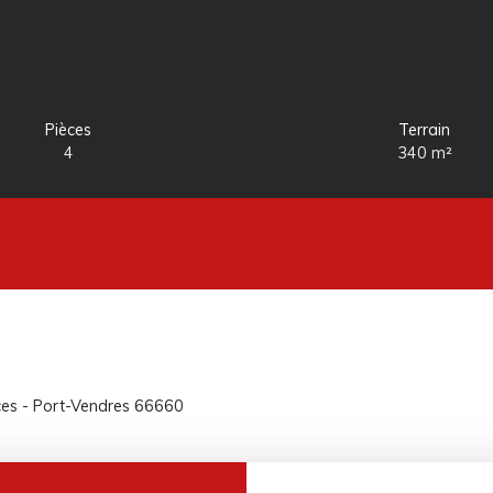
Pièces
Terrain
4
340
m²
2
èces - Port-Vendres 66660