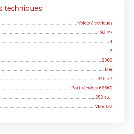
s techniques
Volets électriques
92
m²
4
2
2009
Mer
340
m²
Port-Vendres 66660
1 350
€ /an
VM8032