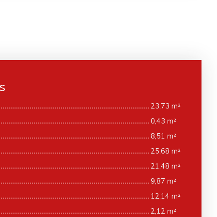
s
23,73 m²
0,43 m²
8,51 m²
25,68 m²
21,48 m²
9,87 m²
12,14 m²
2,12 m²