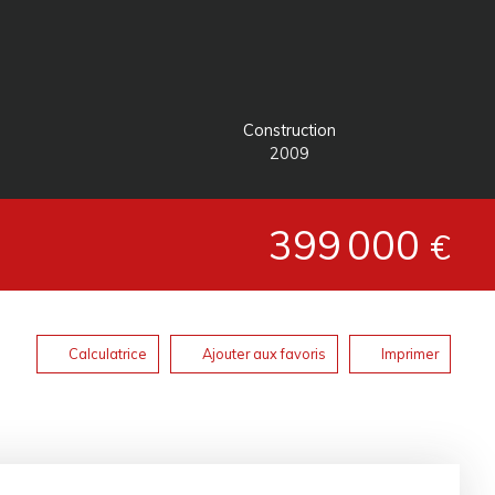
Construction
2009
399 000
€
Calculatrice
Ajouter aux favoris
Imprimer