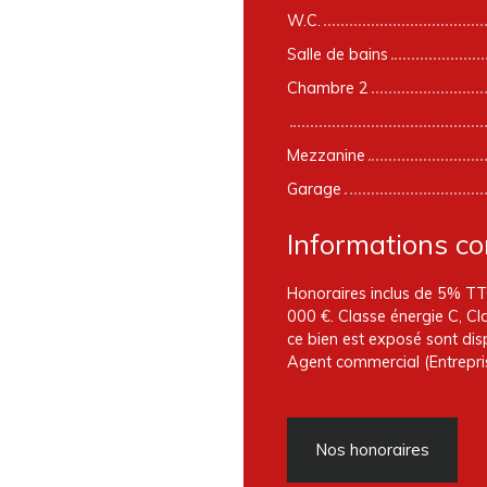
W.C.
Salle de bains
Chambre 2
Mezzanine
Garage
Informations c
Honoraires inclus de 5% TTC
000 €. Classe énergie C, Cl
ce bien est exposé sont disp
Agent commercial (Entrepris
Nos honoraires