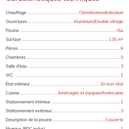
Chauffage
Climatisation/Individuel
Ouvertures
Aluminium/Double vitrage
Piscine
Oui
Surface
135
m²
Pièces
6
Chambres
5
Salle d'eau
3
WC
2
État intérieur
En bon état
Cuisine
Aménagée et équipée/Américaine
Stationnement intérieur
2
Stationnement extérieur
3
Description de la piscine
Couverte
Niveaux (RDC inclus)
1