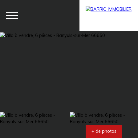
Menu
BARRIO
Estim
BARRIO
PRESTIG
ation
PRO
E
+ de photos