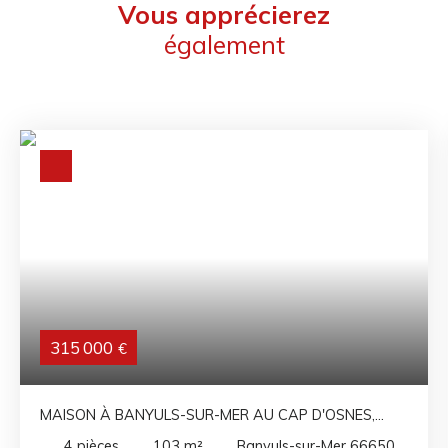
Vous apprécierez
également
315 000
€
MAISON À BANYULS-SUR-MER AU CAP D'OSNES,
GARAGES.
4
pièces
103
m²
Banyuls-sur-Mer 66650