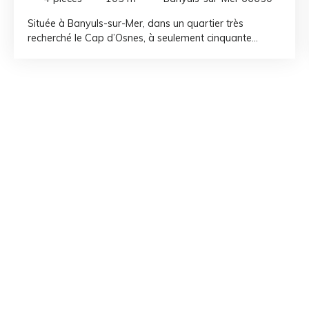
Située à Banyuls-sur-Mer, dans un quartier très
recherché le Cap d’Osnes, à seulement cinquante
mètres de la plage centrale et des commerces du
village, cette maison de 100 m² environ, sur trois
niveaux offre un emplacement exceptionnel. Le rez-de-
chaussée comprend un grand garage pouvant
accueillir deux véhicules. Les deux étages supérieurs se
composent d’un ensemble de pièces à réorganiser ou
rénover selon vos envies, offrant un fort potentiel pour
créer un espace de vie adapté à vos besoins, ou la
création de deux appartements.