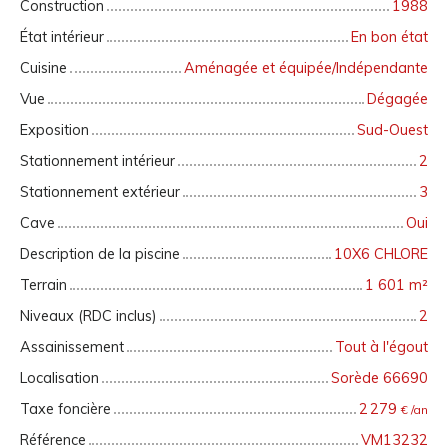
Construction
1988
État intérieur
En bon état
Cuisine
Aménagée et équipée/Indépendante
Vue
Dégagée
Exposition
Sud-Ouest
Stationnement intérieur
2
Stationnement extérieur
3
Cave
Oui
Description de la piscine
10X6 CHLORE
Terrain
1 601
m²
Niveaux (RDC inclus)
2
Assainissement
Tout à l'égout
Localisation
Sorède 66690
Taxe foncière
2 279
€ /an
Référence
VM13232