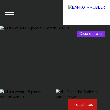
Coup de cœur
Menu
BARRIO
Estim
BARRIO
PRESTIG
ation
PRO
E
+ de photos