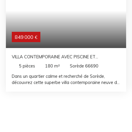
849 000
€
VILLA CONTEMPORAINE AVEC PISCINE ET
PRESTATIONS HAUT DE GAMME
5
pièces
180
m²
Sorède 66690
Dans un quartier calme et recherché de Sorède,
découvrez cette superbe villa contemporaine neuve de
180 m² habitables, édifiée sur une parcelle de 600 m².
Dès l'entrée, vous serez séduit par ses beaux volumes,
sa luminosité et la qualité de ses finitions. La vaste
pièce de vie, baignée de lumière, s'ouvre sur une cuisine
entièrement équipée, offrant un espace convivial et
fonctionnel pour partager de beaux moments en
famille ou entre amis. L'espace nuit comprend trois