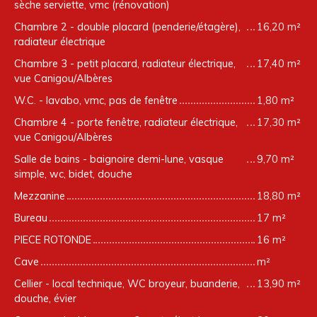
sèche serviette, vmc (rénovation)
Chambre 2 - double placard (penderie/étagère),
16,20 m²
radiateur électrique
Chambre 3 - petit placard, radiateur électrique,
17,40 m²
vue Canigou/Albères
W.C. - lavabo, vmc, pas de fenêtre
1,80 m²
Chambre 4 - porte fenêtre, radiateur électrique,
17,30 m²
vue Canigou/Albères
Salle de bains - baignoire demi-lune, vasque
9,70 m²
simple, wc, bidet, douche
Mezzanine
18,80 m²
Bureau
17 m²
PIECE ROTONDE
16 m²
Cave
m²
Cellier - local technique, WC broyeur, buanderie,
13,90 m²
douche, évier