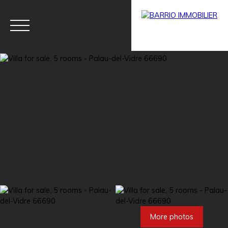
Menu
BARRIO
Estim
BARRIO
PRESTIG
ate
PRO
E
More photos