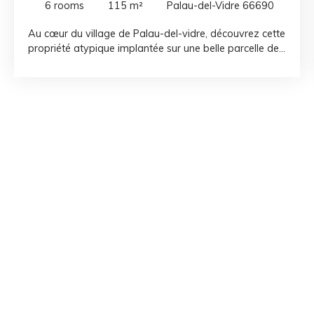
6
rooms
115
m²
Palau-del-Vidre 66690
Au cœur du village de Palau-del-vidre, découvrez cette
propriété atypique implantée sur une belle parcelle de
665 m², offrant un cadre de vie privilégié et un fort
potentiel. Vous serez immédiatement séduit par une
magnifique bâtisse en pierre entièrement rénovée,
d'environ75 m² habitable, alliant le charme de l'ancien
et le confort moderne. Au rez-de-chaussée, elle
propose un agréable espace de vie composé d'une
cuisine ouverte sur le salon et la salle à manger. À
l'étage, vous trouverez un second salon, une chambre,
une salle d'eau ainsi qu'un WC. En complément, la
propriété dispose d'une seconde habitation de type 3,
d'environ 40m² habitable, construite dans les années
2000, idéale pour accueillir famille et amis, exercer une
activité indépendante ou générer un revenu locatif. À
l'extérieur, tout est réuni pour profiter pleinement des
lieux, au cœur d'un jardin arboré : une piscine, un
garage, trois places de stationnements, un atelier et
une buanderie complètent harmonieusement cet
ensemble aux multiples atouts.