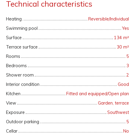
Technical characteristics
Heating
Reversible/Individual
Swimming pool
Yes
Surface
134
m²
Terrace surface
30
m²
Rooms
5
Bedrooms
3
Shower room
2
Interior condition
Good
Kitchen
Fitted and equipped/Open plan
View
Garden, terrace
Exposure
Southwest
Outdoor parking
5
Cellar
No