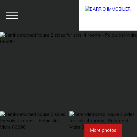
Menu
BARRIO
Estim
BARRIO
PRESTIG
ate
PRO
E
More photos