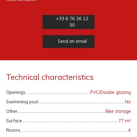
+33 6 76 26 12
50
Send an email
Technical characteristics
Openings
PVC/Double glazing
Swimming pool
No
Other
Bike storage
Surface
77
m²
Rooms
4