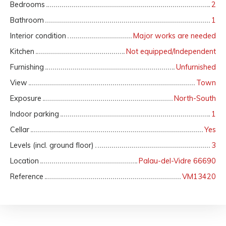
Bedrooms
2
Bathroom
1
Interior condition
Major works are needed
Kitchen
Not equipped/Independent
Furnishing
Unfurnished
View
Town
Exposure
North-South
Indoor parking
1
Cellar
Yes
Levels (incl. ground floor)
3
Location
Palau-del-Vidre 66690
Reference
VM13420