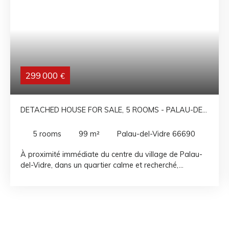
299 000
€
DETACHED HOUSE FOR SALE, 5 ROOMS - PALAU-DEL-
VIDRE 66690
5
rooms
99
m²
Palau-del-Vidre 66690
À proximité immédiate du centre du village de Palau-
del-Vidre, dans un quartier calme et recherché,
découvrez cette agréable maison offrant une véritable
vie de plain-pied, une belle hauteur sous plafond, ainsi
qu'un extérieur entièrement aménagé et arboré. Le rez-
de-chaussée se compose d'un espace de vie lumineux
avec cuisine ouverte et une salle à manger